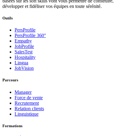
basées sur les soft skills vont vous permettre de construire,
développer et fidéliser vos équipes en toute sérénité.
Outils
PersProfile
PersProfile 360°
Empathy
JobProfile
SalesTest
Hospitality
Lingua
JobVision
Parcours
Manager
Force de vente
Recrutement
Relation clients
Linguistique
Formations